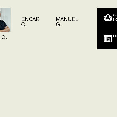
C
ENCAR
MANUEL
N
C.
G.
PÍ
 O.